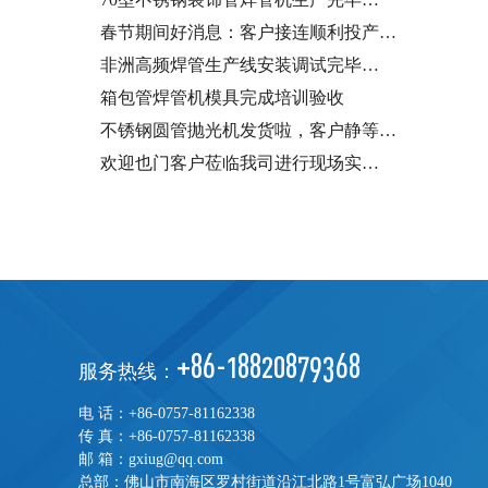
春节期间好消息：客户接连顺利投产…
非洲高频焊管生产线安装调试完毕…
箱包管焊管机模具完成培训验收
不锈钢圆管抛光机发货啦，客户静等…
欢迎也门客户莅临我司进行现场实…
+86-18820879368
服务热线：
电 话：+86-0757-81162338
传 真：+86-0757-81162338
邮 箱：gxiug@qq.com
总部：佛山市南海区罗村街道沿江北路1号富弘广场1040