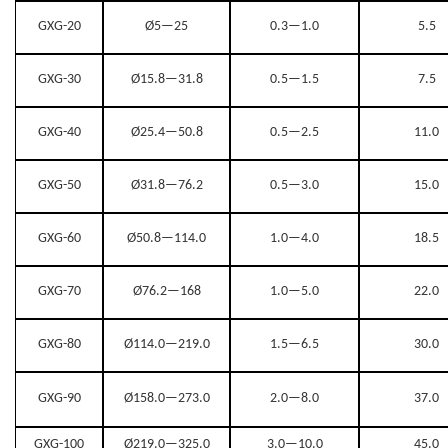
GXG-20
Ø
5—25
0.3—1.0
5.5
GXG-30
Ø
15.8—31.8
0.5—1.5
7.5
GXG-40
Ø
25.4—50.8
0.5—2.5
11.0
GXG-50
Ø
31.8—76.2
0.5—3.0
15.0
GXG-60
Ø
50.8—114.0
1.0—4.0
18.5
GXG-70
Ø
76.2—168
1.0—5.0
22.0
GXG-80
Ø
114.0—219.0
1.5—6.5
30.0
GXG-90
Ø
158.0—273.0
2.0—8.0
37.0
GXG-100
Ø
219.0—325.0
3.0—10.0
45.0