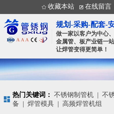
收藏本站
在线留言
规划-采购-配套-
做一家以客户为中心
金属管、板产业链一站
让焊管变得更简单！
热门关键词：
不锈钢制管机
|
不
备
|
焊管模具
|
高频焊管机组