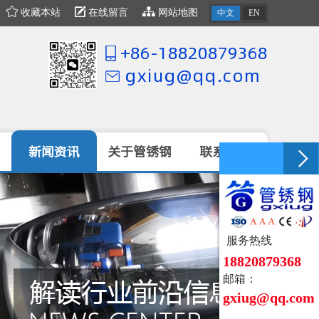
AA认证企业）
收藏本站
在线留言
网站地图
中文
EN
+86-18820879368
gxiug@qq.com
新闻资讯
关于管锈钢
联系我们
服务热线
18820879368
邮箱：
gxiug@qq.c