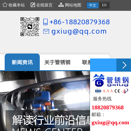
收藏本站
在线留言
网站地图
中文
EN
+86-18820879368
gxiug@qq.com
新闻资讯
关于管锈钢
联系我们
服务热线
18820879368
邮箱：
gxiug@qq.c