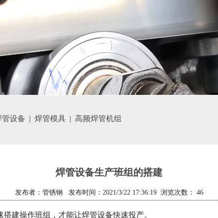
焊管设备
|
焊管模具
|
高频焊管机组
焊管设备生产班组的搭建
发布者：管锈钢 发布时间：2021/3/22 17:36:19 浏览次数：
46
速搭建操作班组，才能让焊管设备快速投产。