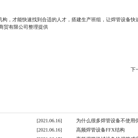
构，才能快速找到合适的人才，搭建生产班组，让焊管设备快
市管锈钢商贸有限公司整理提供
下
[2021.06.16]
为什么很多焊管设备不使用
[2021.06.16]
高频焊管设备FFX结构