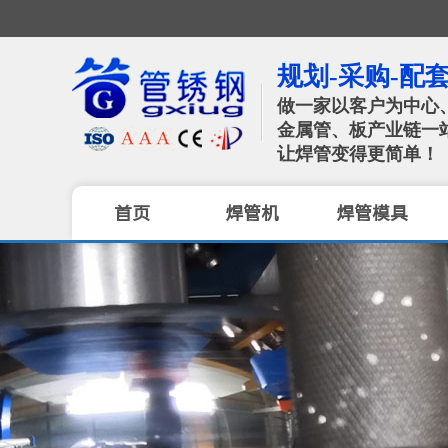
欢迎
规划-采购-配套
做一家以客户为中心
金属管、板产业链一
让焊管变得更简单！
首页
焊管机
焊管模具