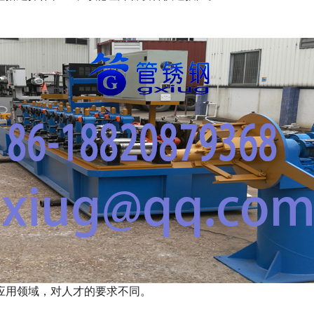
应用领域，对人才的要求不同。