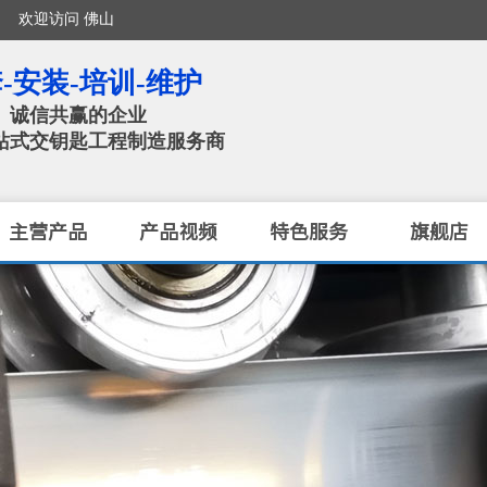
访问 佛山市管锈钢科技有限公司 官网！（ISO / CE / AAA认证企业）
-安装-培训-维护
、诚信共赢的企业
站式交钥匙工程制造服务商​
主营产品
产品视频
特色服务
旗舰店