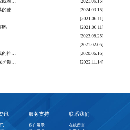
应线圈…
[2021.06.15]
具的使…
[2024.03.15]
[2021.06.11]
好吗
[2021.06.11]
[2023.08.25]
[2021.02.05]
线的推…
[2020.06.16]
保护期…
[2022.11.14]
资讯
服务支持
联系我们
资讯
客户展示
在线留言