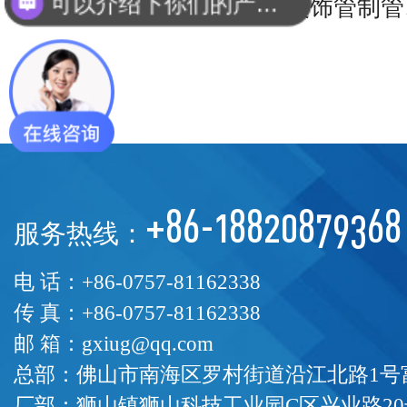
你们是怎么收费的呢？
铜铬合金材质的不锈钢装饰管制管
+86-18820879368
服务热线：
电 话：+86-0757-81162338
传 真：+86-0757-81162338
邮 箱：gxiug@qq.com
总部：佛山市南海区罗村街道沿江北路1号富
厂部：狮山镇狮山科技工业园C区兴业路20